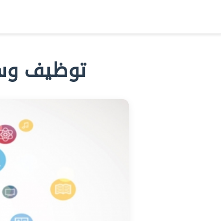
مرحباً
,
دخول/عضوية جديدة
توظيف وسا