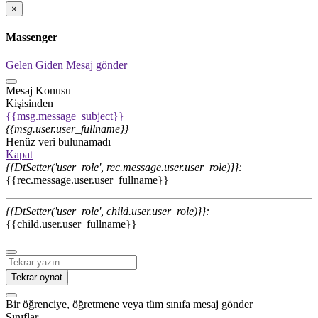
×
Massenger
Gelen
Giden
Mesaj gönder
Mesaj Konusu
Kişisinden
{{msg.message_subject}}
{{msg.user.user_fullname}}
Henüz veri bulunamadı
Kapat
{{DtSetter('user_role', rec.message.user.user_role)}}:
{{rec.message.user.user_fullname}}
{{DtSetter('user_role', child.user.user_role)}}:
{{child.user.user_fullname}}
Tekrar oynat
Bir öğrenciye, öğretmene veya tüm sınıfa mesaj gönder
Sınıflar