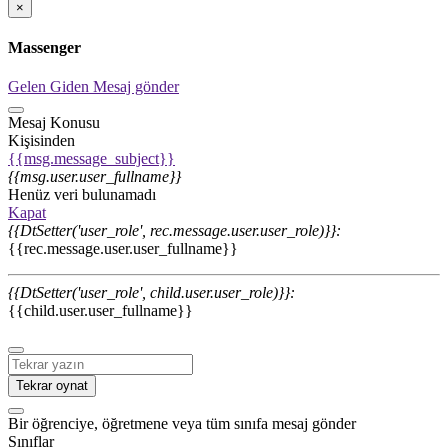
×
Massenger
Gelen
Giden
Mesaj gönder
Mesaj Konusu
Kişisinden
{{msg.message_subject}}
{{msg.user.user_fullname}}
Henüz veri bulunamadı
Kapat
{{DtSetter('user_role', rec.message.user.user_role)}}:
{{rec.message.user.user_fullname}}
{{DtSetter('user_role', child.user.user_role)}}:
{{child.user.user_fullname}}
Tekrar oynat
Bir öğrenciye, öğretmene veya tüm sınıfa mesaj gönder
Sınıflar