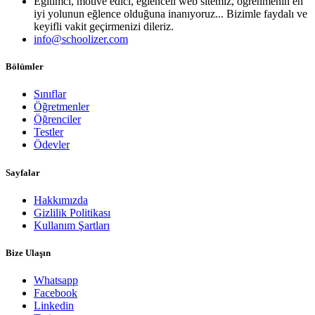
Eğitimci, motive edici, eğlenceli web sitemiz, öğrenmenin en
iyi yolunun eğlence olduğuna inanıyoruz... Bizimle faydalı ve
keyifli vakit geçirmenizi dileriz.
info@schoolizer.com
Bölümler
Sınıflar
Öğretmenler
Öğrenciler
Testler
Ödevler
Sayfalar
Hakkımızda
Gizlilik Politikası
Kullanım Şartları
Bize Ulaşın
Whatsapp
Facebook
Linkedin