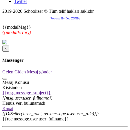
Twitter
2019-2026 Schoolizer © Tüm telif hakları saklıdır
Powered By Dev ZONIA
{{modalMsg}}
{{modalError}}
×
Massenger
Gelen
Giden
Mesaj gönder
Mesaj Konusu
Kişisinden
{{msg.message_subject}}
{{msg.user.user_fullname}}
Henüz veri bulunamadı
Kapat
{{DtSetter('user_role', rec.message.user.user_role)}}:
{{rec.message.user.user_fullname}}