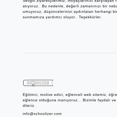
Sevgili ziyaretçilerimiz, ihtiyaçlarınızı karşılayan
atıyoruz.. Bu nedenle, değerli zamanınızı bir nebz
umuyoruz, düşüncelerinizi aydınlatan herhangi bir fi
sunmamıza yardımcı oluyor.. Teşekkürler.
Eğitimci, motive edici, eğlenceli web sitemiz, öğ
eğlence olduğuna inanıyoruz... Bizimle faydalı ve 
dileriz.
info@schoolizer.com