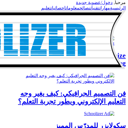
مرحباً,
دخول/عضوية جديدة
الرئيسية
مهارات
تقنيات
نصائح
معلومات
احصائيات
تعليم
Mastering the Clock: How to Optimize
Classroom Timing for Better Learning
فن التصميم الجرافيكي: كيف يغير وجه
التعليم الإلكتروني ويطور تجربة التعلم؟
سكولايزر للمدرّس المميز