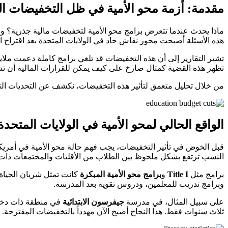
مقدمة: أزمة محو الأمية في ظل التخفيضات ا
ماذا يحدث عندما تتعرض برامج محو الأمية لتخفيضات مالية جذرية؟ ولم
هذه الأسئلة أصبحت محور نقاش حاد في الولايات المتحدة بعد اقتراح ا
تشير التقارير إلى أن هذه التخفيضات قد تلغي برامج كاملة دعمت ملاي
تظهر هذه القضية كمثال صارخ على كيف يمكن للقرارات المالية أن ت
من خلال تحليل متعمق لتأثير هذه التخفيضات، نكشف عن التحديات التي تواجه educators والمعلمين والطلاب على حد سواء، ونستكشف البدائل الممكنة لضمان استمرار تقدم محو الأمية 
الواقع الحالي لمحو الأمية في الولايات المتحدة
قبل الخوض في تأثير التخفيضات، يجب فهم حالة محو الأمية في أمريكا
النسب ترتفع بشكل ملحوظ بين الطلاب من الأقليات والمجتمعات ذات
برامج مثل
Title I
و
برامج محو الأمية المبكرة
كانت تمثل شريان الحياة 
وبرامج تدريب للمعلمين، ودروس تقوية بعد المدرسة.
على سبيل المثال، في مدرسة
جيفرسون الابتدائية
ثلاث سنوات فقط. هذا النجاح أصبح الآن مهدداً بالتخفيضات المقترحة.