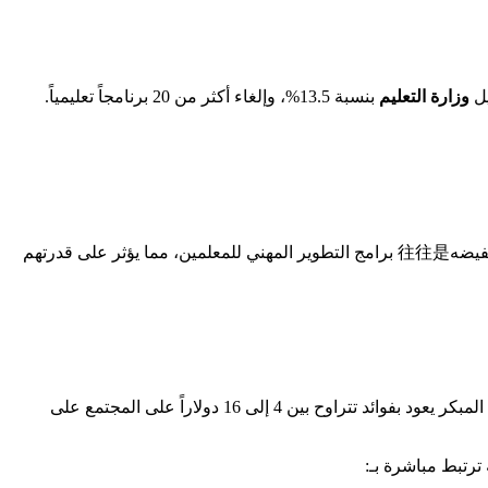
يل
وزارة التعليم
بنسبة 13.5%، وإلغاء أكثر من 20 برنامجاً تعليمياً.
بشكل عام. عندما تفقد المدارس التمويل، فإن أول ما تقوم بتخفيضه往往是 برامج التطوير المهني للمعلمين، مما يؤثر على قدرتهم
يُستثمر في التعليم المبكر يعود بفوائد تتراوح بين 4 إلى 16 دولاراً على المجتمع على
ترتبط مباشرة بـ: