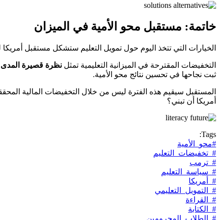
خاتمة: مستقبل محو الأمية في الميزان
الخيارات التي تتخذ اليوم حول تمويل التعليم ستشكل مستقبل أمريكا 
التخفيضات المقترحة في الميزانية التعليمية تمثل
نظرة قصيرة المدى
ت
ثبت نجاحها في تحسين نتائج محو الأمية.
المستقبل سيقيم هذه الفترة ليس من خلال التخفيضات المالية المحققة،
أمريكا أن تبني؟
Tags:
#محو_الأمية
#_تخفيضات_التعليم
#_ترمب
#_سياسة_التعليم
#_أمريكا
#_التمويل_التعليمي
#_القراءة
#_الكتابة
#_الطلاب_المحرومين