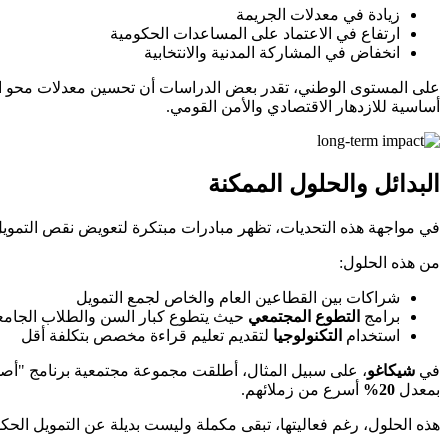
زيادة في معدلات الجريمة
ارتفاع في الاعتماد على المساعدات الحكومية
انخفاض في المشاركة المدنية والانتخابية
على المستوى الوطني، تقدر بعض الدراسات أن تحسين معدلات محو ا
أساسية للازدهار الاقتصادي والأمن القومي.
البدائل والحلول الممكنة
في مواجهة هذه التحديات، تظهر مبادرات مبتكرة لتعويض نقص التمويل 
من هذه الحلول:
شراكات بين القطاعين العام والخاص لجمع التمويل
برامج
التطوع المجتمعي
حيث يتطوع كبار السن والطلاب الجامعي
استخدام
التكنولوجيا
لتقديم تعليم قراءة مخصص بتكلفة أقل
في
شيكاغو
، على سبيل المثال، أطلقت مجموعة مجتمعية برنامج "أصد
بمعدل
20%
أسرع من زملائهم.
هذه الحلول، رغم فعاليتها، تبقى مكملة وليست بديلة عن التمويل الحك