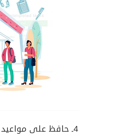
4ـ حافظ على مواعيد النوم ثابتة ومنظمة: