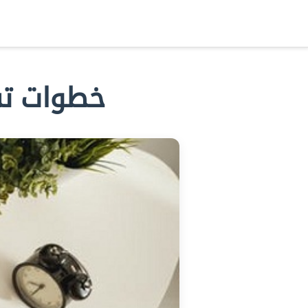
مرحباً
,
دخول/عضوية جديدة
خطوات تس