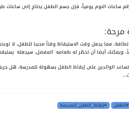
م ساعات النوم يومياً، فإن جسم الطفل يحتاج إلى ساعات طوي
افة، مما يجعل وقت الاستيقاظ وقتاً محببا للطفل، لا توبخه
 مملاً، ويمكنك أيضا أن تحضّر له طعامه المفضل، سيجعله يستي
ساعد الوالدين على إيقاظ الطفل بسهولة للمدرسة، هل جربت
..
#الطفل
#إيقاظ_الطفل_للمدرسة