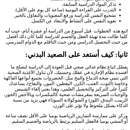
تذكر المواد الدراسية السابقة.
التدرب على القراءة اليومية (ساعة كل يوم على الأقل).
تشجيع النفس للدراسة ورفع المعنويات والتفاؤل بالخير.
تعويد النفس على النشاط والابتعاد عن الكسل.
اتبع هذه الخطوات قبل أسبوع من الدراسة أو عشرة أيام، حيث أنه
كلما طالت مدة تهيئة العقل والجسم للدراسة كلما كان ذلك أفضل
من حيث التحصيل الدراسي ومن حيث التأقلم مع الدوام المدرسي.
ثانيا: كيف أستعد على الصعيد البدني:
يفضّل اتباع نظام غذائي صحي قبل العودة إلى الدراسة لتصلح ما
أفسده نظام الإجازة في عقلك وجسمك، لأن تناول الأغذية الصحية
التي تنمي صحة الدماغ والمخ مثل: الخضروات بجميع أنواعها الفاكهة
وخاصة (التوت، العنب، الكرز، اليقطين، الموز، والتفاح)، يساعدك
كثيراً على التركيز والتحصيل العلمي، وهذا يعني إلغاء الشيبس
والوجبات السريعة بمقرمشات صحية كالمكسرات وبالأخص (الجوز،
الزبيب، البندق، اللوز) و الشوكولاتة السوداء فهي تزيد من نسبة
الذكاء بشكل ملحوظ ولا تؤثر على الوزن.
وركز على ممارسة التمارين الرياضية يوميا على الأقل نصف ساعة
أو المشي يوميا فالعقل السليم يرتبط بالرياضة والجسم السليم.