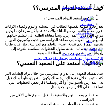
مرحباً
,
دخول/عضوية جديدة
كيف أستعد للدوام المدرسي؟؟
مهارات
تقنيات
بعد إجازة طويلة يقضيها الطلاب في التسلية والنوم وقضاء الأوقات
نصائح
في المتعة والتسالي مع العائلة والأصدقاء، ولكن سرعان ما يحين
معلومات
موعد العودة إلى المدارس، وتبدأ معاناة الطلبة في تنظيم حياتهم
احصائيات
ليتمكنوا من العودة إلى مقاعد الدراسة من جديد، وكثيرون الذين
تعليم
ينتابهم الهم والغم نتيجة عبء التأقلم مع الدراسة، فإذا كنت طالباً
من هؤلاء نقدم لك مقالة تتناول الخطوات المناسبة للعودة إلى
أجواء الدراسة من جديد بعد العطلة الصيفية....
مرحباً,
دخول/عضوية جديدة
الرئيسية
مهارات
تقنيات
نصائح
معلومات
احصائيات
تعليم
أولا: كيف أستعد على الصعيد النفسي؟
هيئ نفسك للعودة إلى الدوام المدرسي من خلال ترك العادات التي
كنت تتبعها خلال فترة الإجازة وذلك يكون بالتدريج، فابدأ بذلك قبل
بدء المدارس بأسبوعين أو أكثر ويمكننا ذكر بعض الخطوات التي
تساعدك على الالتزام من جديد مثل:
تنظيم وقت النوم والاستيقاظ قبل أسبوع على الأقل من
الدراسة .
تصفح بعض المواد الدراسية الجديدة.