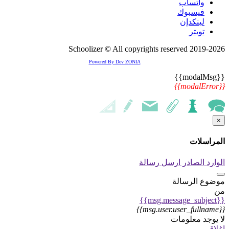
واتسأب
فيسبوك
لينكدإن
تويتر
2019-2026 Schoolizer © All copyrights reserved
Powered By Dev ZONIA
{{modalMsg}}
{{modalError}}
×
المراسلات
الوارد
الصادر
ارسل رسالة
موضوع الرسالة
من
{{msg.message_subject}}
{{msg.user.user_fullname}}
لا يوجد معلومات
اغلاق