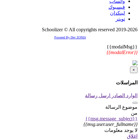
واتسأب
فيسبوك
لينكدإن
تويتر
2019-2026 Schoolizer © All copyrights reserved
Powered By Dev ZONIA
{{modalMsg}}
{{modalError}}
×
المراسلات
الوارد
الصادر
ارسل رسالة
موضوع الرسالة
من
{{msg.message_subject}}
{{msg.user.user_fullname}}
لا يوجد معلومات
اغلاق