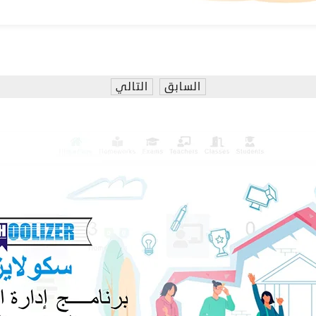
السابق
التالي