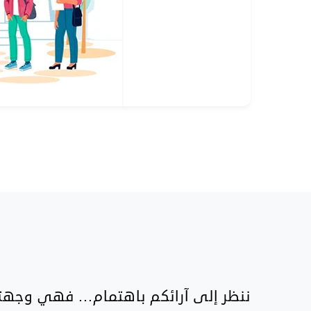
ننظر إلى آرائكم باهتمام... فهي وجهتن