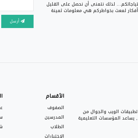
تياجاتكم... لذلك نتمنى أن نحصل على القليل
 أفكار لمعت بخواطركم هي معلومات ثمينة
أرسل
الأقسام
ا
الصفوف
عن
تطبيقات الويب والجوال من
المدرسين
سي
ها, يساعد المؤسسات التعليمية
الطلاب
شر
الاختبارات