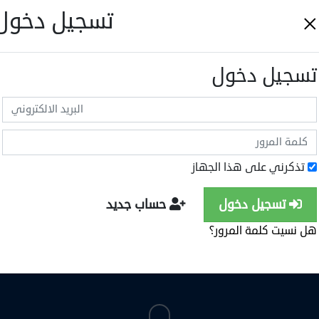
×
تسجيل دخول
تسجيل دخول
لحصول على تعليم أفضل ... يجب أن نطور أساليبنا
تقنياتنا ... سكولايزر يساعدك تحسين جودة التعليم.
إبدأ الآن
تجريب البرنامج
تذكرني على هذا الجهاز
إدارة الطلاب
تسجيل دخول
حساب جديد
هل نسيت كلمة المرور؟